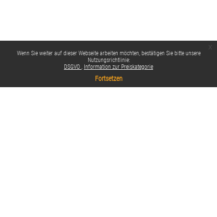
x
Wenn Sie weiter auf dieser Webseite arbeiten möchten, bestätigen Sie bitte unsere
Nutzungsrichtlinie:
DSGVO
Information zur Preiskategorie
Fortsetzen